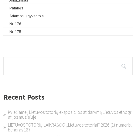
Arbuznikas
Patarlės
Adamonių gyventojai
Nr. 176
Nr. 175
Recent Posts
Kviečiame į Lietuvos totorių ekspozicijos atidarymą Lietuvos etnogr
afijos muziejuje
LIETUVOS TOTORIŲ LAIKRAŠČIO „Lietuvos totoriai“ 2026-(1) numeris,
bendras 187