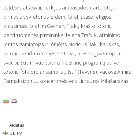
valdžios atstovai, Turkijos ambasados darbuotojai –
pirmasis sekretorius Erdem Karal, atašė religijos
klausimais Ibrahim Ceyhan, Trakų krašto totorių
bendruomenės pirmininkė Jelena Tračuk, atminimo
lentos gamintojas ir rėmėjas Motiejus Jakubauskas,
totorių bendruomenės atstovai, miesto gyventojai ir
svečiai. Susirinkusiesiems muzikinę programą atliko
totorių folkloro ansamblis „Ilsu“ (Tėvynė), vadovė Almira
Parmaksizoglu, koncertmeisteris Liutauras Milašauskas.
About us
Gallery