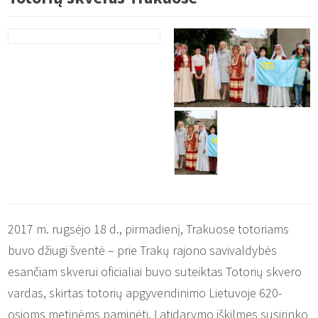
2017 m. rugsėjo 18 d., pirmadienį, Trakuose totoriams
buvo džiugi šventė – prie Trakų rajono savivaldybės
esančiam skverui oficialiai buvo suteiktas Totorių skvero
vardas, skirtas totorių apgyvendinimo Lietuvoje 620-
osioms metinėms paminėti. Į atidarymo iškilmes susirinko