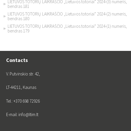
LIETUVOS TOTORIŲ LAIKRAŠČIO „Lietuvos totoriai“ 2024-(3) numeris,
bendras 181
LIETUVOS TOTORIŲ LAIKRAŠČIO „Lietuvos totoriai“ 2024-(2) numeris,
bendras 180
LIETUVOS TOTORIŲ LAIKRAŠČIO „Lietuvos totoriai“ 2024-(1) numeris,
bendras 179
Contacts
V. Putvinskio str. 42,
LT-44211, Kaunas
Tel.: +370 698 72926
E-mail: info@ltim.lt