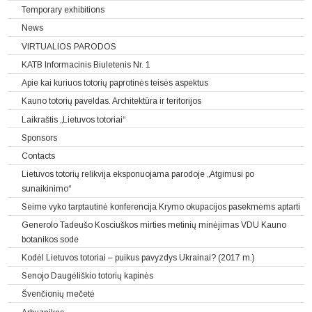
Temporary exhibitions
News
VIRTUALIOS PARODOS
KATB Informacinis Biuletenis Nr. 1
Apie kai kuriuos totorių paprotinės teisės aspektus
Kauno totorių paveldas. Architektūra ir teritorijos
Laikraštis „Lietuvos totoriai“
Sponsors
Contacts
Lietuvos totorių relikvija eksponuojama parodoje „Atgimusi po
sunaikinimo“
Seime vyko tarptautinė konferencija Krymo okupacijos pasekmėms aptarti
Generolo Tadeušo Kosciuškos mirties metinių minėjimas VDU Kauno
botanikos sode
Kodėl Lietuvos totoriai – puikus pavyzdys Ukrainai? (2017 m.)
Senojo Daugėliškio totorių kapinės
Švenčionių mečetė