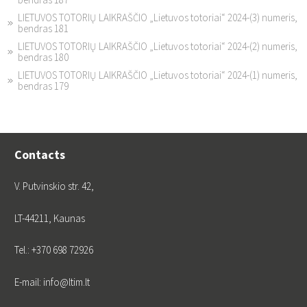
LIETUVOS TOTORIŲ LAIKRAŠČIO „Lietuvos totoriai“ 2024-(3) numeris,
bendras 181
LIETUVOS TOTORIŲ LAIKRAŠČIO „Lietuvos totoriai“ 2024-(2) numeris,
bendras 180
LIETUVOS TOTORIŲ LAIKRAŠČIO „Lietuvos totoriai“ 2024-(1) numeris,
bendras 179
Contacts
V. Putvinskio str. 42,
LT-44211, Kaunas
Tel.: +370 698 72926
E-mail: info@ltim.lt