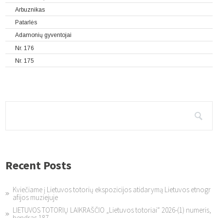
Arbuznikas
Patarlės
Adamonių gyventojai
Nr. 176
Nr. 175
Recent Posts
Kviečiame į Lietuvos totorių ekspozicijos atidarymą Lietuvos etnogr
afijos muziejuje
LIETUVOS TOTORIŲ LAIKRAŠČIO „Lietuvos totoriai“ 2026-(1) numeris,
bendras 187