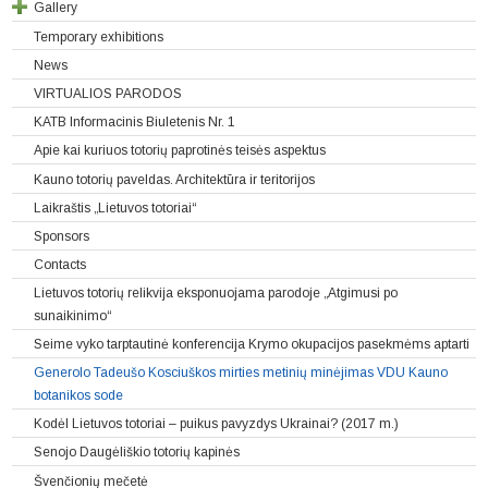
Gallery
Temporary exhibitions
News
VIRTUALIOS PARODOS
KATB Informacinis Biuletenis Nr. 1
Apie kai kuriuos totorių paprotinės teisės aspektus
Kauno totorių paveldas. Architektūra ir teritorijos
Laikraštis „Lietuvos totoriai“
Sponsors
Contacts
Lietuvos totorių relikvija eksponuojama parodoje „Atgimusi po
sunaikinimo“
Seime vyko tarptautinė konferencija Krymo okupacijos pasekmėms aptarti
Generolo Tadeušo Kosciuškos mirties metinių minėjimas VDU Kauno
botanikos sode
Kodėl Lietuvos totoriai – puikus pavyzdys Ukrainai? (2017 m.)
Senojo Daugėliškio totorių kapinės
Švenčionių mečetė