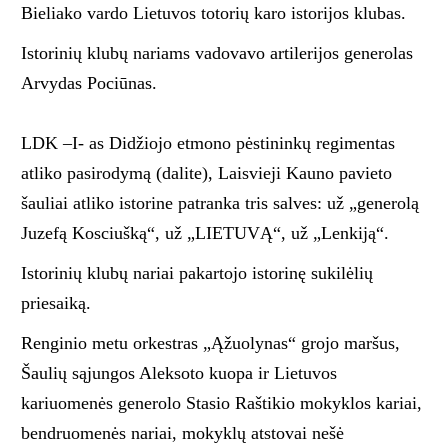
Bieliako vardo Lietuvos totorių karo istorijos klubas.
Istorinių klubų nariams vadovavo artilerijos generolas
Arvydas Pociūnas.
LDK –I- as Didžiojo etmono pėstininkų regimentas
atliko pasirodymą (dalite), Laisvieji Kauno pavieto
šauliai atliko istorine patranka tris salves: už „generolą
Juzefą Kosciušką“, už „LIETUVĄ“, už „Lenkiją“.
Istorinių klubų nariai pakartojo istorinę sukilėlių
priesaiką.
Renginio metu orkestras „Ąžuolynas“ grojo maršus,
Šaulių sąjungos Aleksoto kuopa ir Lietuvos
kariuomenės generolo Stasio Raštikio mokyklos kariai,
bendruomenės nariai, mokyklų atstovai nešė