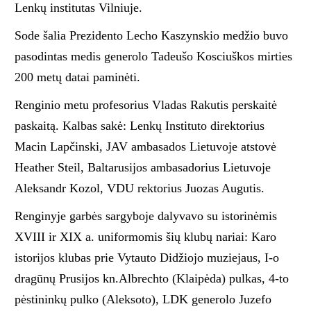
Lenkų institutas Vilniuje.
Sode šalia Prezidento Lecho Kaszynskio medžio buvo
pasodintas medis generolo Tadeušo Kosciuškos mirties
200 metų datai paminėti.
Renginio metu profesorius Vladas Rakutis perskaitė
paskaitą. Kalbas sakė: Lenkų Instituto direktorius
Macin Lapčinski, JAV ambasados Lietuvoje atstovė
Heather Steil, Baltarusijos ambasadorius Lietuvoje
Aleksandr Kozol, VDU rektorius Juozas Augutis.
Renginyje garbės sargyboje dalyvavo su istorinėmis
XVIII ir XIX a. uniformomis šių klubų nariai: Karo
istorijos klubas prie Vytauto Didžiojo muziejaus, I-o
dragūnų Prusijos kn.Albrechto (Klaipėda) pulkas, 4-to
pėstininkų pulko (Aleksoto), LDK generolo Juzefo