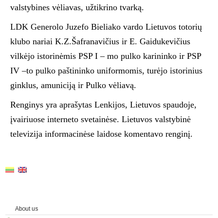
valstybines vėliavas, užtikrino tvarką.
LDK Generolo Juzefo Bieliako vardo Lietuvos totorių
klubo nariai K.Z.Šafranavičius ir E. Gaidukevičius
vilkėjo istorinėmis PSP I – mo pulko karininko ir PSP
IV –to pulko paštininko uniformomis, turėjo istorinius
ginklus, amuniciją ir Pulko vėliavą.
Renginys yra aprašytas Lenkijos, Lietuvos spaudoje,
įvairiuose interneto svetainėse. Lietuvos valstybinė
televizija informacinėse laidose komentavo renginį.
About us