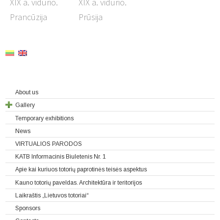
XIX a. vidurio.
XIX a. vidurio.
Prancūzija
Prūsija
About us
Gallery
Temporary exhibitions
News
VIRTUALIOS PARODOS
KATB Informacinis Biuletenis Nr. 1
Apie kai kuriuos totorių paprotinės teisės aspektus
Kauno totorių paveldas. Architektūra ir teritorijos
Laikraštis „Lietuvos totoriai“
Sponsors