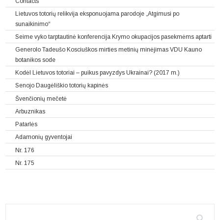
Contacts
Lietuvos totorių relikvija eksponuojama parodoje „Atgimusi po
sunaikinimo“
Seime vyko tarptautinė konferencija Krymo okupacijos pasekmėms aptarti
Generolo Tadeušo Kosciuškos mirties metinių minėjimas VDU Kauno
botanikos sode
Kodėl Lietuvos totoriai – puikus pavyzdys Ukrainai? (2017 m.)
Senojo Daugėliškio totorių kapinės
Švenčionių mečetė
Arbuznikas
Patarlės
Adamonių gyventojai
Nr. 176
Nr. 175