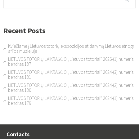
Recent Posts
Kviečiame į Lietuvos totorių ekspozicijos atidarymą Lietuvos etnogr
afijos muziejuje
LIETUVOS TOTORIŲ LAIKRAŠČIO „Lietuvos totoriai“ 2026-(1) numeris,
bendras 187
LIETUVOS TOTORIŲ LAIKRAŠČIO „Lietuvos totoriai“ 2024-(3) numeris,
bendras 181
LIETUVOS TOTORIŲ LAIKRAŠČIO „Lietuvos totoriai“ 2024-(2) numeris,
bendras 180
LIETUVOS TOTORIŲ LAIKRAŠČIO „Lietuvos totoriai“ 2024-(1) numeris,
bendras 179
Contacts