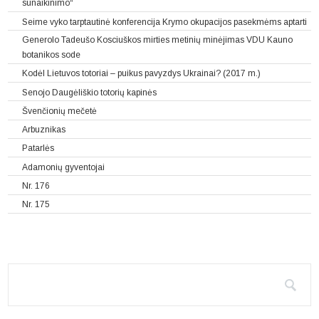
sunaikinimo“
Seime vyko tarptautinė konferencija Krymo okupacijos pasekmėms aptarti
Generolo Tadeušo Kosciuškos mirties metinių minėjimas VDU Kauno
botanikos sode
Kodėl Lietuvos totoriai – puikus pavyzdys Ukrainai? (2017 m.)
Senojo Daugėliškio totorių kapinės
Švenčionių mečetė
Arbuznikas
Patarlės
Adamonių gyventojai
Nr. 176
Nr. 175