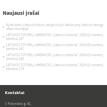
Naujausi įrašai
Kviečiame į Lietuvos totorių ekspozicijos atidarymą Lietuvos etnogr
afijos muziejuje
LIETUVOS TOTORIŲ LAIKRAŠČIO „Lietuvos totoriai“ 2026-(1) numeris,
bendras 187
LIETUVOS TOTORIŲ LAIKRAŠČIO „Lietuvos totoriai“ 2024-(3) numeris,
bendras 181
LIETUVOS TOTORIŲ LAIKRAŠČIO „Lietuvos totoriai“ 2024-(2) numeris,
bendras 180
LIETUVOS TOTORIŲ LAIKRAŠČIO „Lietuvos totoriai“ 2024-(1) numeris,
bendras 179
Kontaktai
V. Putvinskio g. 42,