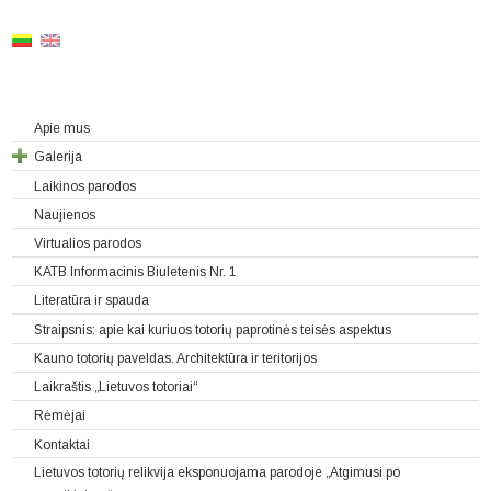
Apie mus
Galerija
Laikinos parodos
Naujienos
Virtualios parodos
KATB Informacinis Biuletenis Nr. 1
Literatūra ir spauda
Straipsnis: apie kai kuriuos totorių paprotinės teisės aspektus
Kauno totorių paveldas. Architektūra ir teritorijos
Laikraštis „Lietuvos totoriai“
Rėmėjai
Kontaktai
Lietuvos totorių relikvija eksponuojama parodoje „Atgimusi po