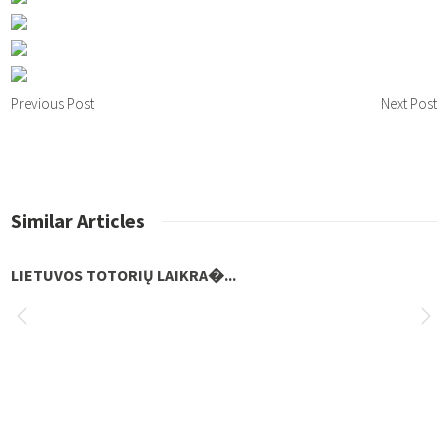
Previous Post
Next Post
Similar Articles
LIETUVOS TOTORIŲ LAIKRA�...
„Susipažinkime iš nau...
2022 m. balandžio 7 d. Istorinėje Prezidentūroje įvyko ketvirtasis rengini
sitikimas. Šio susitikimo tema – Kauno totoriai ir jų istorinis paveldas. Ist
LIETUVOS TOTORIŲ LAIKRA�...