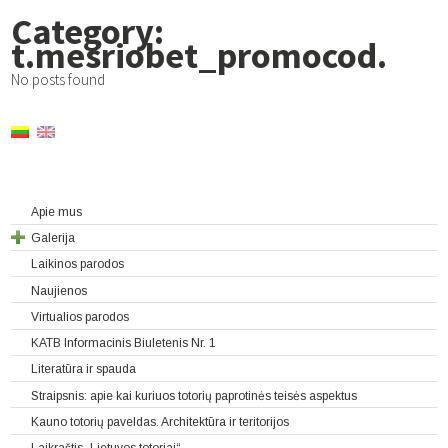
Category:
t.mesriobet_promocod.
No posts found
Apie mus
Galerija
Laikinos parodos
Naujienos
Virtualios parodos
KATB Informacinis Biuletenis Nr. 1
Literatūra ir spauda
Straipsnis: apie kai kuriuos totorių paprotinės teisės aspektus
Kauno totorių paveldas. Architektūra ir teritorijos
Laikraštis „Lietuvos totoriai“