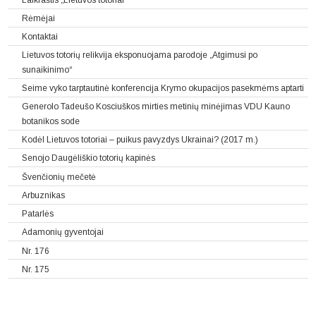
Rėmėjai
Kontaktai
Lietuvos totorių relikvija eksponuojama parodoje „Atgimusi po
sunaikinimo“
Seime vyko tarptautinė konferencija Krymo okupacijos pasekmėms aptarti
Generolo Tadeušo Kosciuškos mirties metinių minėjimas VDU Kauno
botanikos sode
Kodėl Lietuvos totoriai – puikus pavyzdys Ukrainai? (2017 m.)
Senojo Daugėliškio totorių kapinės
Švenčionių mečetė
Arbuznikas
Patarlės
Adamonių gyventojai
Nr. 176
Nr. 175