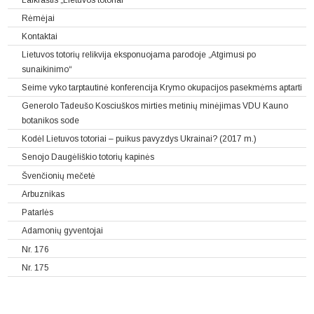
Rėmėjai
Kontaktai
Lietuvos totorių relikvija eksponuojama parodoje „Atgimusi po
sunaikinimo“
Seime vyko tarptautinė konferencija Krymo okupacijos pasekmėms aptarti
Generolo Tadeušo Kosciuškos mirties metinių minėjimas VDU Kauno
botanikos sode
Kodėl Lietuvos totoriai – puikus pavyzdys Ukrainai? (2017 m.)
Senojo Daugėliškio totorių kapinės
Švenčionių mečetė
Arbuznikas
Patarlės
Adamonių gyventojai
Nr. 176
Nr. 175