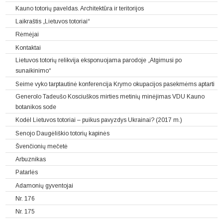
Kauno totorių paveldas. Architektūra ir teritorijos
Laikraštis „Lietuvos totoriai“
Rėmėjai
Kontaktai
Lietuvos totorių relikvija eksponuojama parodoje „Atgimusi po
sunaikinimo“
Seime vyko tarptautinė konferencija Krymo okupacijos pasekmėms aptarti
Generolo Tadeušo Kosciuškos mirties metinių minėjimas VDU Kauno
botanikos sode
Kodėl Lietuvos totoriai – puikus pavyzdys Ukrainai? (2017 m.)
Senojo Daugėliškio totorių kapinės
Švenčionių mečetė
Arbuznikas
Patarlės
Adamonių gyventojai
Nr. 176
Nr. 175