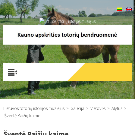
Lietuvos totorių istorijos muziejus
>
Galerija
>
Vietovės
>
Alytus
>
Šventė Raižių kaime
Šventė Raižių kaime