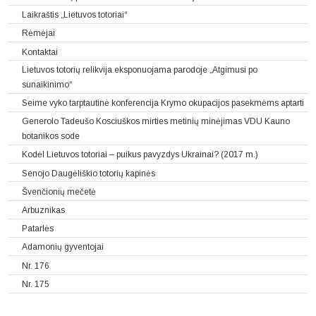
Laikraštis „Lietuvos totoriai“
Rėmėjai
Kontaktai
Lietuvos totorių relikvija eksponuojama parodoje „Atgimusi po
sunaikinimo“
Seime vyko tarptautinė konferencija Krymo okupacijos pasekmėms aptarti
Generolo Tadeušo Kosciuškos mirties metinių minėjimas VDU Kauno
botanikos sode
Kodėl Lietuvos totoriai – puikus pavyzdys Ukrainai? (2017 m.)
Senojo Daugėliškio totorių kapinės
Švenčionių mečetė
Arbuznikas
Patarlės
Adamonių gyventojai
Nr. 176
Nr. 175