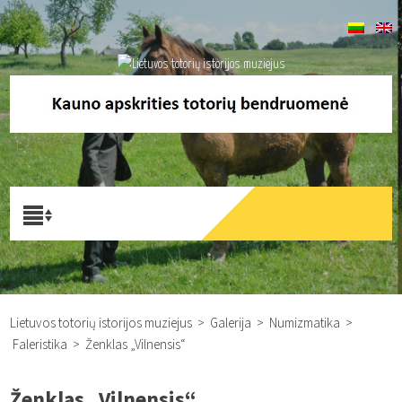
Lietuvos totorių istorijos muziejus
>
Galerija
>
Numizmatika
>
Faleristika
>
Ženklas „Vilnensis“
Ženklas „Vilnensis“