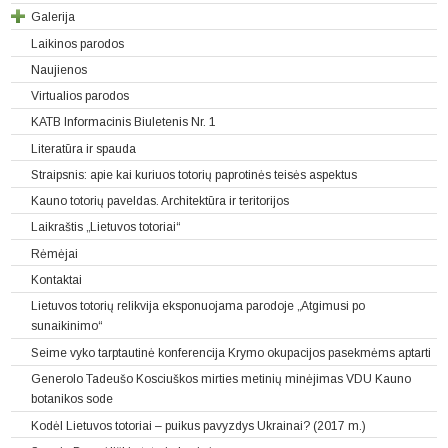
Galerija
Laikinos parodos
Naujienos
Virtualios parodos
KATB Informacinis Biuletenis Nr. 1
Literatūra ir spauda
Straipsnis: apie kai kuriuos totorių paprotinės teisės aspektus
Kauno totorių paveldas. Architektūra ir teritorijos
Laikraštis „Lietuvos totoriai“
Rėmėjai
Kontaktai
Lietuvos totorių relikvija eksponuojama parodoje „Atgimusi po
sunaikinimo“
Seime vyko tarptautinė konferencija Krymo okupacijos pasekmėms aptarti
Generolo Tadeušo Kosciuškos mirties metinių minėjimas VDU Kauno
botanikos sode
Kodėl Lietuvos totoriai – puikus pavyzdys Ukrainai? (2017 m.)