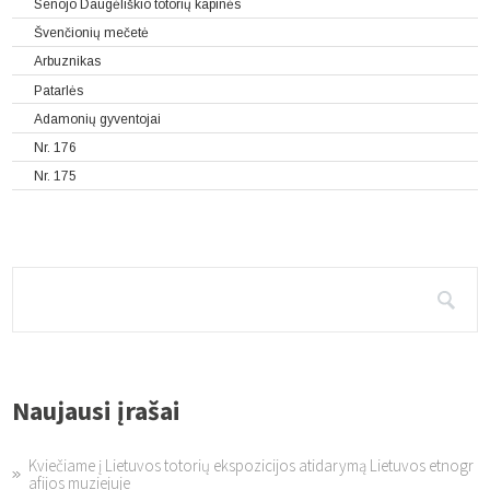
Senojo Daugėliškio totorių kapinės
Švenčionių mečetė
Arbuznikas
Patarlės
Adamonių gyventojai
Nr. 176
Nr. 175
Naujausi įrašai
Kviečiame į Lietuvos totorių ekspozicijos atidarymą Lietuvos etnogr
afijos muziejuje