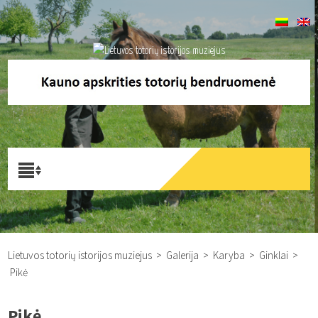
Lietuvos totorių istorijos muziejus
>
Galerija
>
Karyba
>
Ginklai
>
Pikė
Pikė