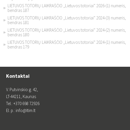
LIETUVOS TOTORIŲ LAIKRAŠČIO „Lietuvos totoriai“ 2026-(1) numeris,
bendras 187
LIETUVOS TOTORIŲ LAIKRAŠČIO „Lietuvos totoriai“ 2024-(3) numeris,
bendras 181
LIETUVOS TOTORIŲ LAIKRAŠČIO „Lietuvos totoriai“ 2024-(2) numeris,
bendras 180
LIETUVOS TOTORIŲ LAIKRAŠČIO „Lietuvos totoriai“ 2024-(1) numeris,
bendras 179
Kontaktai
V. Putvinskio g. 42,
LT-44211, Kaunas
Tel.: +370 698 72926
El. p.: info@ltim.lt